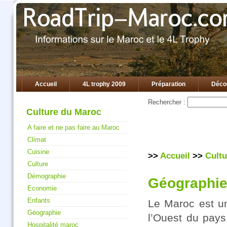
Accueil
4L trophy 2009
Préparation
Déco
Rechercher :
Culture du Maroc
A faire et ne pas faire au Maroc
Climat
Cuisine
>>
Accueil
>>
Cult
Culture
Démographie
Géographie
Economie
Enfants
Le Maroc est u
Géographie
l’Ouest du pays
Hospitalité maroc