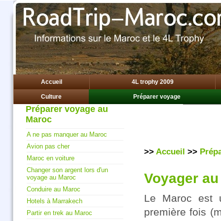
Accueil
4L trophy 2009
Culture
Préparer voyage
Rechercher :
Préparer voyage au
Maroc
A ne pas manquer au Maroc
Avion pas cher
>>
Accueil
>>
Prép
Maroc en voiture
Changer son argent lors d'un
Voyager au
voyage au Maroc
Conduire au Maroc
Le Maroc est u
Hotels à Marrakech
première fois (
Partir en trek au Maroc