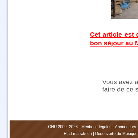
Cet article est
bon séjour au 
Vous avez a
faire de ce 
GNU
2009- 2026 -
Mentions légales
-
Annonceurs
Riad marrakech
|
Découverte du Mexique