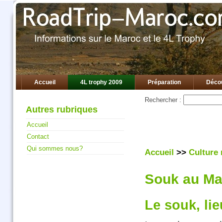
Accueil
4L trophy 2009
Préparation
Décou
Rechercher :
Autres rubriques
Accueil
Contact
Qui sommes nous?
Accueil
>>
Culture
Souk au Ma
Le souk, li