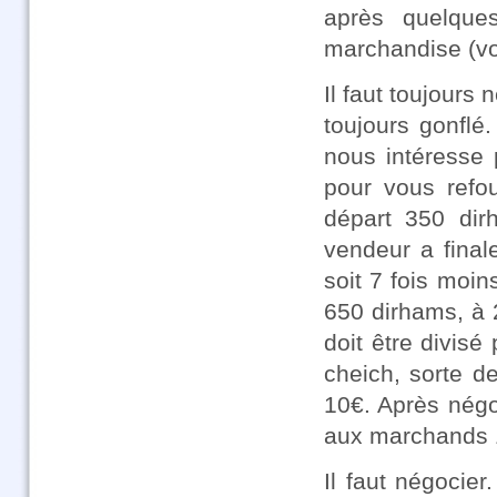
après quelque
marchandise (vo
Il faut toujours
toujours gonflé
nous intéresse 
pour vous refo
départ 350 dir
vendeur a final
soit 7 fois moin
650 dirhams, à 
doit être divis
cheich, sorte d
10€. Après négoc
aux marchands
Il faut négocie