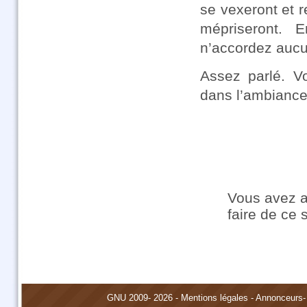
se vexeront et 
mépriseront. 
n’accordez aucun
Assez parlé. V
dans l’ambiance
Vous avez a
faire de ce 
GNU
2009- 2026 -
Mentions légales
-
Annonceurs